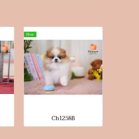
New
Ch1258B