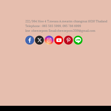
222/364 Moo 4 T.measa A.mearim chiangmai 10210 Thailand
Telephone : 065 585 5999, 095 786 6999
line :cheezepom Email:cheezepom2019@gmail.com