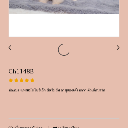
Ch1148B
น้องปอมเพศเมีย ไซร์เล็ก สีครีมส้ม อายุสองเดือนกว่า ตัวเล็กน่ารัก