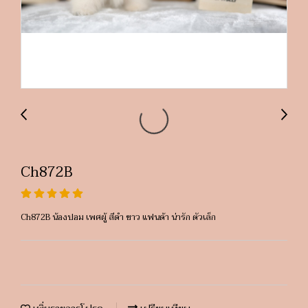
Ch872B
Ch872B น้องปอม เพศผู้ สีดำ ขาว แฟนด้า น่ารัก ตัวเล็ก