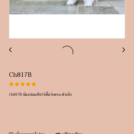
Ch817B
Ch817B น้องปอมสีปาร์ตี้มา์กตรง ตัวเล็ก