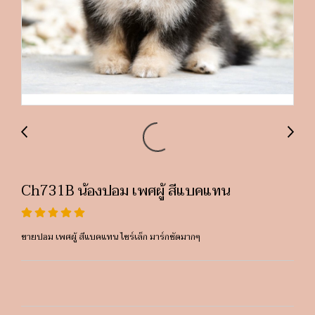
Ch731B น้องปอม เพศผู้ สีแบคแทน
ขายปอม เพศผู้ สีแบคแทน ไซร์เล็ก มาร์กชัดมากๆ