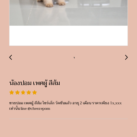
น้องปอม เพศผู้ สีส้ม
ขายปอม เพศผู้ สีส้ม ไซร์เล็ก วัคซีนแล้ว อายุ 2 เดือน ราคาเพียง 1x,xxx
เท่านั้น line @cheezepom