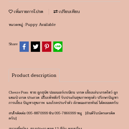
เพิ่มรายการโปรด
เปรียบเทียบ
Puppy Available
หมวดหมู่ :
Share
Product description
Cheeze Pom ขาย ลูกสุนัข ปอมเมอร์เรเนียน เกรด เลี้ยงเล่น เกรดโชว์ ลูก
แชมป์ เกรด ประกวด มีใบเพ็ทดีกรี รับประกันสุขภาพทุกตัว ปรึกษาปัญหา
การเลี้ยง ปัญหาสุขภาพ และโรคประจำตัว ลักษณะสายพันธ์ ได้ตลอดครับ
สนใจติดต่อ 095-8870999 ชิน 095-7866999 หมู [ยินดีรับบัตรเครดิต
ครับ]
สถานที่ดูน้อง สรงประภา ซอย 13 สีกัน ดอนเมือง