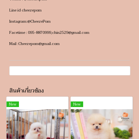
Line id cheezepom
Instagram:@CheezePom
Facetime : 095-8870999,chin2529@gmail.com
Mail :Cheezepom@gmail.com
สินค้าเกี่ยวข้อง
New
New