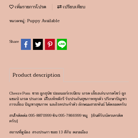
เพิ่มรายการโปรด
เปรียบเทียบ
Puppy Available
หมวดหมู่ :
Share
Product description
Cheeze Pom ขาย ลูกสุนัข ปอมเมอร์เรเนียน เกรด เลี้ยงเล่น เกรดโชว์ ลูก
แชมป์ เกรด ประกวด มีใบเพ็ทดีกรี รับประกันสุขภาพทุกตัว ปรึกษาปัญหา
การเลี้ยง ปัญหาสุขภาพ และโรคประจำตัว ลักษณะสายพันธ์ ได้ตลอดครับ
สนใจติดต่อ 095-8870999 ชิน 095-7866999 หมู [ยินดีรับบัตรเครดิต
ครับ]
สถานที่ดูน้อง สรงประภา ซอย 13 สีกัน ดอนเมือง