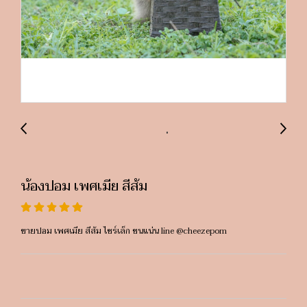
น้องปอม เพศเมีย สีส้ม
ขายปอม เพศเมีย สีส้ม ไซร์เล็ก ขนแน่น line @cheezepom