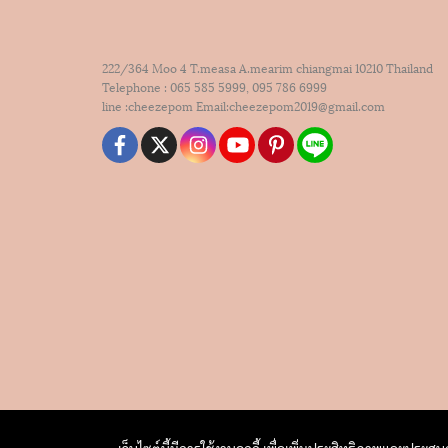
222/364 Moo 4 T.measa A.mearim chiangmai 10210 Thailand
Telephone : 065 585 5999, 095 786 6999
line :cheezepom Email:cheezepom2019@gmail.com