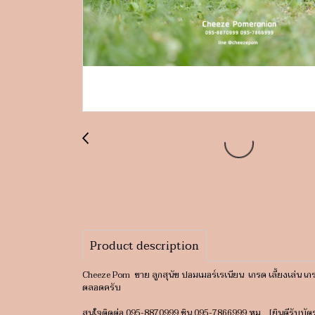
Product description
Cheeze Pom ขาย ลูกสุนัข ปอมเมอร์เรเนียน เกรด เลี้ยงเล่น เ
ตลอดครับ
สนใจติดต่อ 095-8870999 ชิน 095-7866999 หมู [ยินดีรับบัต