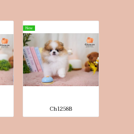
New
Ch1258B